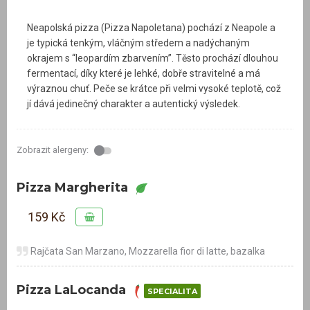
Neapolská pizza (Pizza Napoletana) pochází z Neapole a
je typická tenkým, vláčným středem a nadýchaným
okrajem s “leopardím zbarvením”. Těsto prochází dlouhou
fermentací, díky které je lehké, dobře stravitelné a má
výraznou chuť. Peče se krátce při velmi vysoké teplotě, což
jí dává jedinečný charakter a autentický výsledek.
Zobrazit alergeny:
Pizza Margherita
159 Kč
Rajčata San Marzano, Mozzarella fior di latte, bazalka
Pizza LaLocanda
SPECIALITA