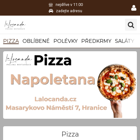
nejdříve v 11:00
zadejte adresu
PIZZA
OBLÍBENÉ
POLÉVKY
PŘEDKRMY
SALÁTY
Pizza